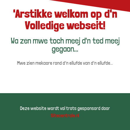
Het
'Arstikke welkom op d'n
genootschap
Volledige webseit!
nodigt u uit
Wa zen mwe toch meej d'n ted meej
gegaon...
Voor een heerlijke
Mwe zien mekaore rond d’n ellufde van d’n ellufde…
carnaval
Deze website wordt vol trots gesponsord door
Sitecentrale.nl